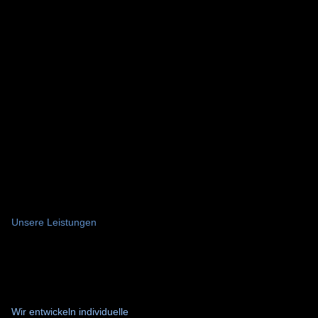
Neue Mitarbeitende finden schneller relevante Daten,
frühere Entscheidungen und bewährte Vorgehensweisen —
mit Kontext statt nur isolierten Dokumenten.
Für technische Führungskräfte
Kritisches Know-how bleibt im Unternehmen.
Entscheidungen werden transparenter, Prozesse robuster
und Abhängigkeiten von Einzelpersonen geringer.
Unsere Leistungen
Wir entwickeln individuelle 