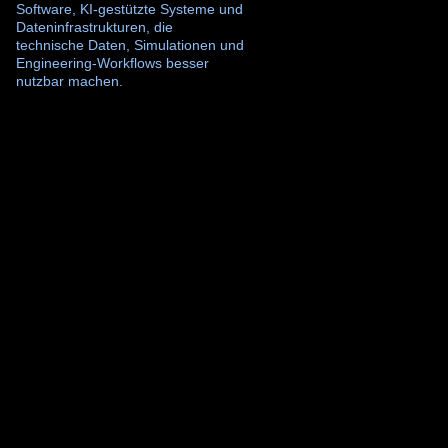
Software, KI-gestützte Systeme und 
Dateninfrastrukturen, die 
technische Daten, Simulationen und 
Engineering-Workflows besser 
nutzbar machen.
CAE Automation
Simulations-, Analyse- und Reporting-Workflows
automatisieren.
Simulation
Automation
Reporting
Engineering Data Intelligence
Simulations-, Mess-, Versuchs- und Betriebsdaten nutzbar
machen.
Data Workflows
Engineering Data
Decision Support